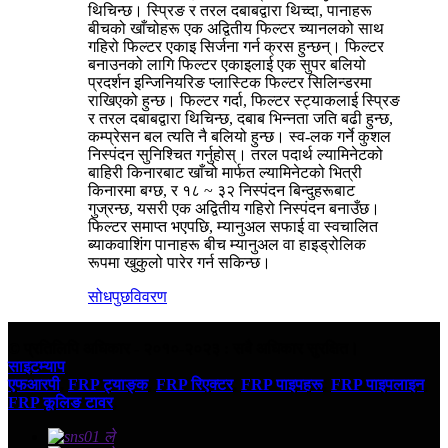
थिचिन्छ। स्प्रिङ र तरल दबाबद्वारा थिच्दा, पानाहरू
बीचको खाँचोहरू एक अद्वितीय फिल्टर च्यानलको साथ
गहिरो फिल्टर एकाइ सिर्जना गर्न क्रस हुन्छन्। फिल्टर
बनाउनको लागि फिल्टर एकाइलाई एक सुपर बलियो
प्रदर्शन इन्जिनियरिङ प्लास्टिक फिल्टर सिलिन्डरमा
राखिएको हुन्छ। फिल्टर गर्दा, फिल्टर स्ट्याकलाई स्प्रिङ
र तरल दबाबद्वारा थिचिन्छ, दबाब भिन्नता जति बढी हुन्छ,
कम्प्रेसन बल त्यति नै बलियो हुन्छ। स्व-लक गर्ने कुशल
निस्पंदन सुनिश्चित गर्नुहोस्। तरल पदार्थ ल्यामिनेटको
बाहिरी किनारबाट खाँचो मार्फत ल्यामिनेटको भित्री
किनारमा बग्छ, र १८ ~ ३२ निस्पंदन बिन्दुहरूबाट
गुज्रन्छ, यसरी एक अद्वितीय गहिरो निस्पंदन बनाउँछ।
फिल्टर समाप्त भएपछि, म्यानुअल सफाई वा स्वचालित
ब्याकवाशिंग पानाहरू बीच म्यानुअल वा हाइड्रोलिक
रूपमा खुकुलो पारेर गर्न सकिन्छ।
सोधपुछ
विवरण
© प्रतिलिपि अधिकार - २०१०-२०२३ : सबै अधिकार सुरक्षित।
साइटम्याप
एफआरपी
,
FRP ट्याङ्क
,
FRP रिएक्टर
,
FRP पाइपहरू
,
FRP पाइपलाइन
,
FRP कूलिङ टावर
,