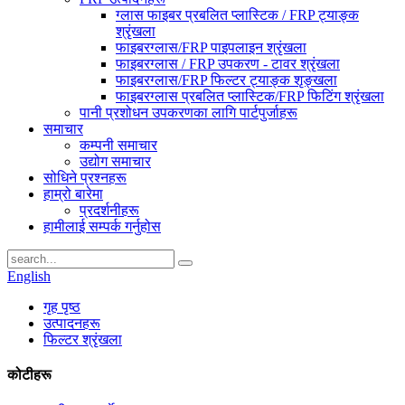
ग्लास फाइबर प्रबलित प्लास्टिक / FRP ट्याङ्क
श्रृंखला
फाइबरग्लास/FRP पाइपलाइन श्रृंखला
फाइबरग्लास / FRP उपकरण - टावर श्रृंखला
फाइबरग्लास/FRP फिल्टर ट्याङ्क शृङ्खला
फाइबरग्लास प्रबलित प्लास्टिक/FRP फिटिंग श्रृंखला
पानी प्रशोधन उपकरणका लागि पार्टपुर्जाहरू
समाचार
कम्पनी समाचार
उद्योग समाचार
सोधिने प्रश्नहरू
हाम्रो बारेमा
प्रदर्शनीहरू
हामीलाई सम्पर्क गर्नुहोस
English
गृह पृष्ठ
उत्पादनहरू
फिल्टर श्रृंखला
कोटीहरू