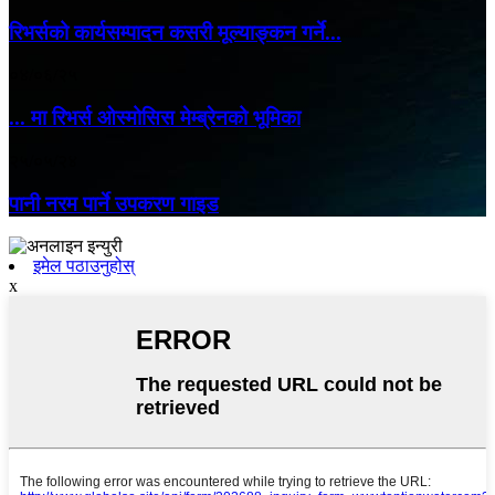
रिभर्सको कार्यसम्पादन कसरी मूल्याङ्कन गर्ने...
०४/०६/२५
... मा रिभर्स ओस्मोसिस मेम्ब्रेनको भूमिका
२५/०५/२४
पानी नरम पार्ने उपकरण गाइड
इमेल पठाउनुहोस्
x