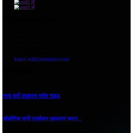
हामीलाई सम्पर्क गर्नुहोस
ठेगाना: No.13129 Yingqian St.Weifang, Shandong, China।
टेलिफोन: +८६ ५३६ २२२१८१८
फ्याक्स: +८६ ५३६ २२२१९१९
व्हाट्सएप/वीच्याट:
+८६ १३३५६३६७७९९
Email: neil@sinotoption.com
नयाँ समाचार
०२/०७/२५
नरम पार्ने उपकरण मर्मत गाइड
१८/०६/२५
औद्योगिक पानी प्रशोधन उपकरण चयन...
२५/०६/०७