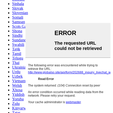
Sinhala
Slovak
Slovenian
Somali
Samoan
Scots Gaelic
Shona
Sindhi
Sundanese
Swahili
Tajik
Tamil
Telugu
Thai
Ukrainian
Urdu
Uzbek
Vietnamese
Welsh
Xhosa
Yiddish
Yoruba
Zulu
Kinyarwanda
Tatar